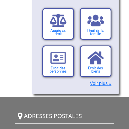
Accès au
Droit de la
droit
famille
Droit des
Droit des
personnes
biens
Voir plus »
ADRESSES POSTALES